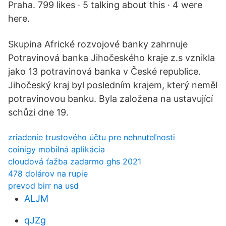
Praha. 799 likes · 5 talking about this · 4 were
here.
Skupina Africké rozvojové banky zahrnuje
Potravinová banka Jihočeského kraje z.s vznikla
jako 13 potravinová banka v České republice.
Jihočeský kraj byl posledním krajem, který neměl
potravinovou banku. Byla založena na ustavující
schůzi dne 19.
zriadenie trustového účtu pre nehnuteľnosti
coinigy mobilná aplikácia
cloudová ťažba zadarmo ghs 2021
478 dolárov na rupie
prevod birr na usd
ALJM
qJZg