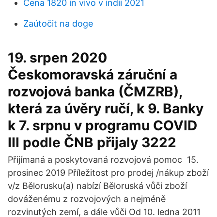
Cena 1820 in vivo v indii 2021
Zaútočit na doge
19. srpen 2020
Českomoravská záruční a
rozvojová banka (ČMZRB),
která za úvěry ručí, k 9. Banky
k 7. srpnu v programu COVID
III podle ČNB přijaly 3222
Přijímaná a poskytovaná rozvojová pomoc 15.
prosinec 2019 Příležitost pro prodej /nákup zboží
v/z Bělorusku(a) nabízí Běloruská vůči zboží
dováženému z rozvojových a nejméně
rozvinutých zemí, a dále vůči Od 10. ledna 2011