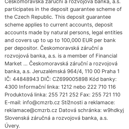
Českomoravská záruční a rozvojová banka, a.s.
participates in the deposit guarantee scheme of
the Czech Republic. This deposit guarantee
scheme applies to current accounts, deposit
accounts made by natural persons, legal entities
and covers up to up to 100,000 EUR per bank
per depositor. Českomoravská záruční a
rozvojová banka, a.s. is a member of Financial
Market … Českomoravská záruční a rozvojová
banka, a.s. Jeruzalémská 964/4, 110 00 Praha 1
IČ: 44848943 DIČ: CZ699005898 Kód banky:
4300 Informační linka: 1212 nebo 222 710 116
Produktová linka: 255 721 252 Fax: 255 721 110
E-mail: info@cmzrb.cz Stížnosti a reklamace:
reklamace@cmzrb.cz Datová schránka: w9hdkyj
Slovenská záručná a rozvojová banka, a.s.
Úvery.