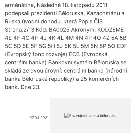
arménština, Následně 18. listopadu 2011
podepsali prezidenti Běloruska, Kazachstánu a
Ruska úvodní dohodu, která Popis ČÍS
Strana:2/13 Kód: BA0025 Akronym: KODZEME
4E 4F 4G 4H 4J 4K 4L 4M 4N 4P 4Q 4Z 5A 5B
5C 5D 5E 5F 5G 5H 5J 5K 5L 5M 5N 5P 5Q EDF
(Evropský fond rozvoje) ECB (Evropská
centrální banka) Bankovní systém Běloruska se
skládá ze dvou úrovní: centrální banka (národní
banka Běloruské republiky) a 25 komerčních
bank. Dne 23.
07.04.2021