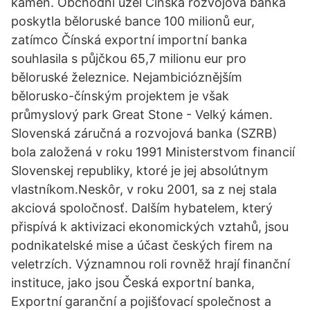
kámen. Obchodní uzel Čínská rozvojová banka
poskytla běloruské bance 100 milionů eur,
zatímco Čínská exportní importní banka
souhlasila s půjčkou 65,7 milionu eur pro
běloruské železnice. Nejambicióznějším
bělorusko-čínským projektem je však
průmyslový park Great Stone - Velký kámen.
Slovenská záručná a rozvojová banka (SZRB)
bola založená v roku 1991 Ministerstvom financií
Slovenskej republiky, ktoré je jej absolútnym
vlastníkom.Neskôr, v roku 2001, sa z nej stala
akciová spoločnosť. Dalším hybatelem, který
přispívá k aktivizaci ekonomických vztahů, jsou
podnikatelské mise a účast českých firem na
veletrzích. Významnou roli rovněž hrají finanční
instituce, jako jsou Česká exportní banka,
Exportní garanční a pojišťovací společnost a