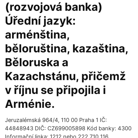
(rozvojová banka)
Úřední jazyk:
arménština,
běloruština, kazaština,
Běloruska a
Kazachstánu, přičemž
v říjnu se připojila i
Arménie.
Jeruzalémská 964/4, 110 00 Praha 1 IČ:
44848943 DIČ: CZ699005898 Kód banky: 4300
Informační linka: 1212 nebo 222 710 116