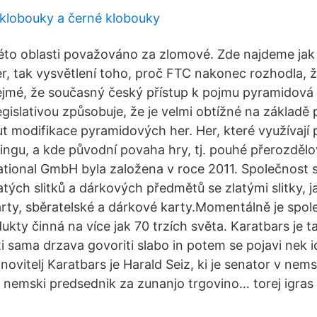
é klobouky a černé klobouky
 této oblasti považováno za zlomové. Zde najdeme jak
r, tak vysvětlení toho, proč FTC nakonec rozhodla
řejmé, že současný český přístup k pojmu pyramidová 
gislativou způsobuje, že je velmi obtížné na základě 
t modifikace pyramidových her. Her, které využívají 
tingu, a kde původní povaha hry, tj. pouhé přerozděl
ational GmbH byla založena v roce 2011. Společnost s
tých slitků a dárkových předmětů se zlatými slitky, j
rty, sběratelské a dárkové karty.Momentálně je spol
dukty činná na více jak 70 trzích světa. Karatbars je
ti sama drzava govoriti slabo in potem se pojavi nek 
novitelj Karatbars je Harald Seiz, ki je senator v nem
udi nemski predsednik za zunanjo trgovino… torej igr