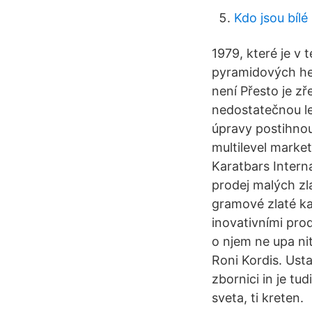
Kdo jsou bíl
1979, které je v
pyramidových he
není Přesto je z
nedostatečnou le
úpravy postihnou
multilevel marke
Karatbars Intern
prodej malých zla
gramové zlaté ka
inovativními pro
o njem ne upa ni
Roni Kordis. Usta
zbornici in je t
sveta, ti kreten.