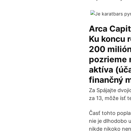
Arca Capit
Ku koncu r
200 milión
pozrieme n
aktíva (úč
finančný m
Za Spájajte dvojic
za 13, môže ísť 
Časť tohto popla
nie je dlhodobo 
nikde nikoko nen