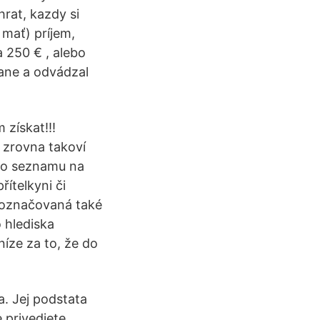
hrat, kazdy si
 mať) príjem,
a 250 € , alebo
dane a odvádzal
získat!!!
 zrovna takoví
sto seznamu na
řítelkyni či
, označovaná také
 hlediska
íze za to, že do
. Jej podstata
 privediete