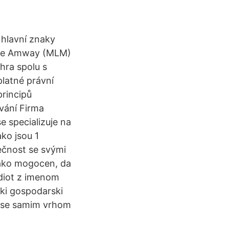
 hlavní znaky
, že Amway (MLM)
hra spolu s
platné právní
principů
ování Firma
e specializuje na
ako jsou 1
ečnost se svými
 tako mogocen, da
idiot z imenom
ski gospodarski
as se samim vrhom