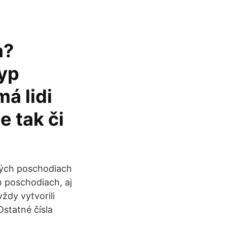
a?
typ
á lidi
e tak či
rvých poschodiach
ch poschodiach, aj
vždy vytvorili
Ostatné čísla