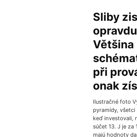
Sliby zi
opravdu 
Většina 
schématu
při prov
onak zí
Ilustračné foto 
pyramídy, všetci 
keď investovali, 
súčet 13. J je za
majú hodnoty da