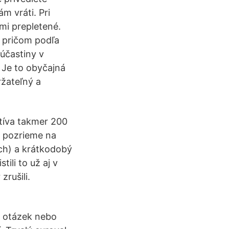
m vráti. Pri
ľmi prepletené.
, pričom podľa
(účastiny v
 Je to obyčajná
ržateľný a
tíva takmer 200
a pozrieme na
ách) a krátkodobý
ili to už aj v
rušili.
dě otázek nebo