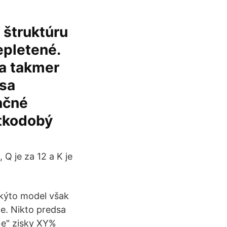
 štruktúru
repletené.
va takmer
 sa
nčné
átkodobý
, Q je za 12 a K je
akýto model však
te. Nikto predsa
ne" zisky XY%