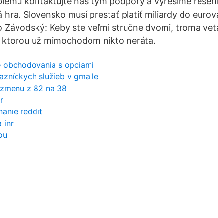
lémů kontaktujte náš tým podpory a vyřešíme řešení.
 hra. Slovensko musí prestať platiť miliardy do eurova
 Závodský: Keby ste veľmi stručne dvomi, troma vet
s ktorou už mimochodom nikto neráta.
ie obchodovania s opciami
kazníckych služieb v gmaile
u zmenu z 82 na 38
r
anie reddit
 inr
ou