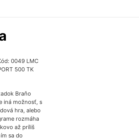
a
Kód: 0049 LMC
SPORT 500 TK
 zadok Braňo
e iná možnosť, s
dová hra, alebo
agrame rozmáha
kovo až príliš
ním sa do