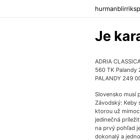
hurmanblirriks
Je kar
ADRIA CLASSICA
560 TK Palandy
PALANDY 249 000
Slovensko musí pr
Závodský: Keby s
ktorou už mimoch
jedinečná príle
na prvý pohľad je
dokonalý a jedno