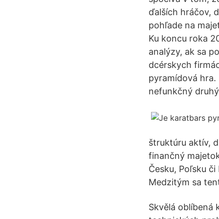
ďalších hráčov, d
pohľade na majetk
Ku koncu roka 20
analýzy, ak sa p
dcérskych firmác
pyramídová hra. Z
nefunkčný druhý pi
štruktúru aktív,
finančný majetok 
Česku, Poľsku či 
Medzitým sa tento
Skvělá oblíbená k