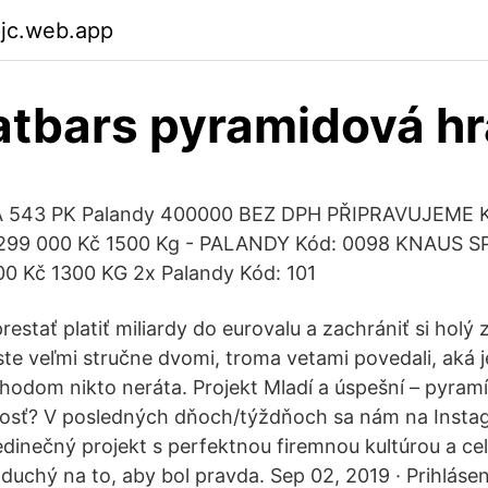
pjc.web.app
atbars pyramidová hr
 543 PK Palandy 400000 BEZ DPH PŘIPRAVUJEME 
 299 000 Kč 1500 Kg - PALANDY Kód: 0098 KNAUS 
 Kč 1300 KG 2x Palandy Kód: 101
estať platiť miliardy do eurovalu a zachrániť si holý
te veľmi stručne dvomi, troma vetami povedali, aká j
odom nikto neráta. Projekt Mladí a úspešní – pyramí
žitosť? V posledných dňoch/týždňoch sa nám na Inst
dinečný projekt s perfektnou firemnou kultúrou a cel
duchý na to, aby bol pravda. Sep 02, 2019 · Prihláse