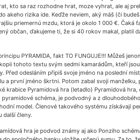
rat, kto sa raz rozhodne hrat, moze vyhrat, ale aj pre
do akeho rizika ide. Keďže neviem, aký máš (či budeš
rajšiu priemernú mzdu, ktorá je okolo 1 000 €. Čaká ť
ený občan, ďakujeme ti, že si 40 rokov makal, platil 
principu PYRAMIDA, fakt TO FUNGUJE!!! Můžeš jenom 
kopii tohoto textu svým sedmi kamarádům, kteří jsou
 ty. Před odesláním připiš svoje jméno na poslední mí
u a první jméno škrtni. Potom zabal svoji manželku, p
ké krabice Pyramidová hra (letadlo) Pyramidová hra
bo pyramidové schéma, je podvodný a z dlouhodobého
hodní model. Členové takového systému získávají pen
 další členy.
yramídová hra je podvod známy aj ako Ponziho schéma
e do spoločného banku vložíte určenú sumu. Za to, že