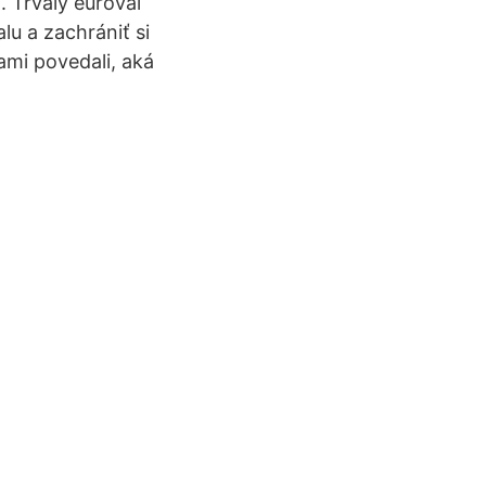
 Trvalý euroval
lu a zachrániť si
ami povedali, aká