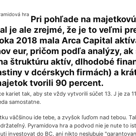
Pri pohľade na majetkovú
al je ale zrejmé, že je to veľmi p
oka 2018 mala Arca Capital aktí
ov eur, pričom podľa analýzy, ak
a štruktúru aktív, dlhodobé fina
astiny v dcérskych firmách) a kr
ajetok tvorili 90 percent.
e kariet tak, aby ste vždy vytvorili súčet 13. J je za 11
teda samostatne.
tku väčšinou ide tebe, a zvyšok ľuďom nad tebou. T
udržateľný. Pyramidova hra a podvod nie je nute to is
uti investovat do BC, ani nikto neslubuje "garantova