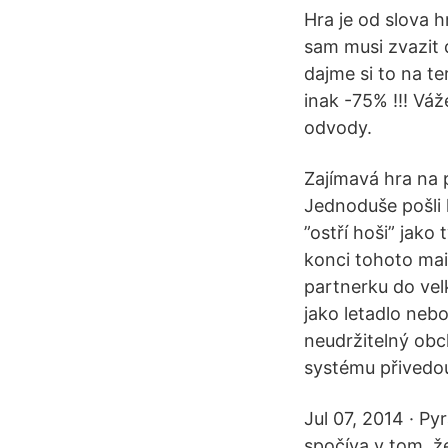
Hra je od slova h
sam musi zvazit 
dajme si to na te
inak -75% !!! Váž
odvody.
Zajímavá hra na 
Jednoduše pošli 
”ostří hoši” jako
konci tohoto mail
partnerku do vel
jako letadlo ne
neudržitelný obc
systému přivedou
Jul 07, 2014 · P
spočíva v tom, ž