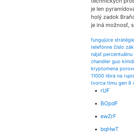
technických prob
je len pyramídová
holý zadok Braňo
je iná možnosť, 
fungujúce stratég
telefónne číslo zá
nájsť percentuáln
chandler guo kimdi
kryptomena porovn
11000 libra na rupia
tvorca tímu gen 8 
rUF
BOpdF
ewZrF
bqHwT