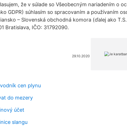
lasujem, že v súlade so Všeobecným nariadením o oc
 ako GDPR) súhlasím so spracovaním a používaním o
iansko – Slovenská obchodná komora (ďalej ako T.S.
01 Bratislava, IČO: 31792090.
29.10.2020
vodník cen plynu
vat do mezery
inový účet
inice slangu