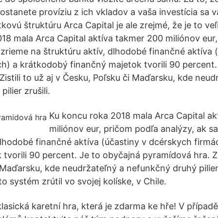
ostanete províziu z ich vkladov a vaša investícia sa vá
ovú štruktúru Arca Capital je ale zrejmé, že je to ve
18 mala Arca Capital aktíva takmer 200 miliónov eur
ozrieme na štruktúru aktív, dlhodobé finančné aktíva 
h) a krátkodobý finančný majetok tvorili 90 percent.
istili to už aj v Česku, Poľsku či Maďarsku, kde neud
lier zrušili.
Ku koncu roka 2018 mala Arca Capital ak
miliónov eur, pričom podľa analýzy, ak s
 dlhodobé finančné aktíva (účastiny v dcérskych firm
tvorili 90 percent. Je to obyčajná pyramídová hra. Zist
Maďarsku, kde neudržateľný a nefunkčný druhý pilier z
 systém zrútil vo svojej kolíske, v Chile.
lasická karetní hra, která je zdarma ke hře! V přípa