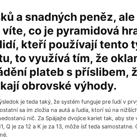
sků a snadných peněz, ale
víte, co je pyramidová hr
lidí, kteří používají tento 
, to využívá tím, že oklam
ádění plateb s příslibem, ž
skají obrovské výhody.
Výsledok je teda taký, že systém funguje pre ľudí v p
ostatní sa im zložia na autá a ľudia, ktorí sú na nižší
nedostanú nič. Za Spájajte dvojice kariet tak, aby ste 
 11, Q je za 12 a K je za 13, môže ísť teda samostatne. 
né.