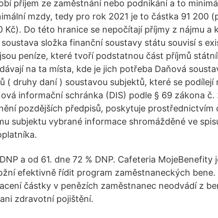
í příjem ze zaměstnání nebo podnikání a to minimál
imální mzdy, tedy pro rok 2021 je to částka 91 200 (p
 Kč). Do této hranice se nepočítají příjmy z nájmu a 
soustava složka finanční soustavy státu souvisí s exi
jsou peníze, které tvoří podstatnou část příjmů státn
 dávají na ta místa, kde je jich potřeba Daňová sousta
 ( druhy daní ) soustavou subjektů, které se podílejí 
ová informační schránka (DIS) podle § 69 zákona č.
nění pozdějších předpisů, poskytuje prostřednictvím
mu subjektu vybrané informace shromážděné ve spis
platníka.
DNP a od 61. dne 72 % DNP. Cafeteria MojeBenefity 
možní efektivně řídit program zaměstnaneckých bene
lacení částky v penězích zaměstnanec neodvádí z ben
ani zdravotní pojištění.