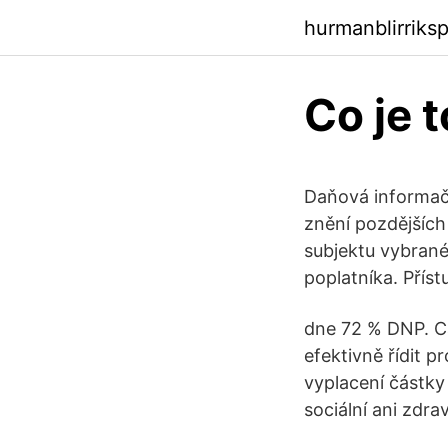
hurmanblirriks
Co je 
Daňová informačn
znění pozdějších
subjektu vybran
poplatníka. Přís
dne 72 % DNP. Ca
efektivně řídit
vyplacení částky
sociální ani zdra