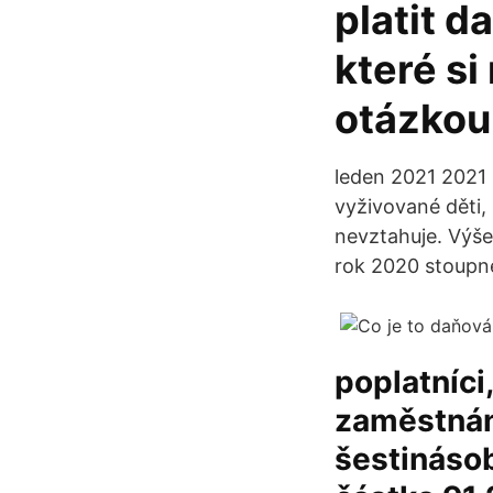
platit d
které si
otázkou,
leden 2021 2021
vyživované děti,
nevztahuje. Výše 
rok 2020 stoupne
poplatníci
zaměstnání
šestinásob