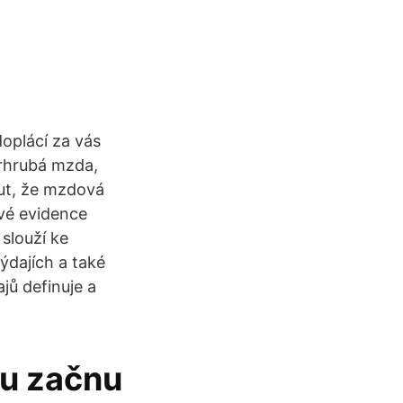
doplácí za vás
perhrubá mzda,
ut, že mzdová
vé evidence
slouží ke
výdajích a také
jů definuje a
mu začnu