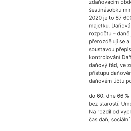
zdaňovacím obdob
šestinásobku min
2020 je to 87 600
majetku. Daňová 
rozpočtu – daně 
přerozdělují se a
soustavou přepisů
kontrolování Daň
daňový řád, ve z
přístupu daňové
daňovém účtu po
do 60. dne 66 % 
bez starostí. U
Na rozdíl od vyp
čas daň, sociální 