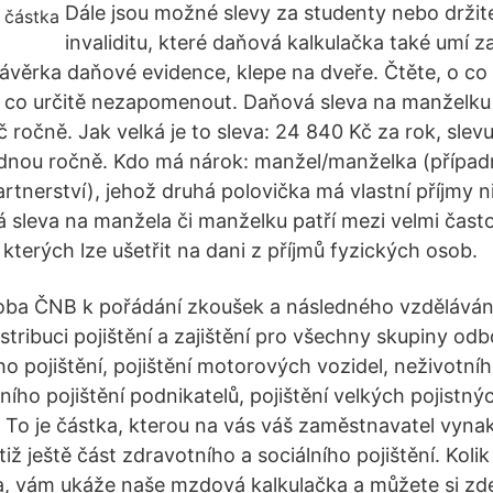
Dále jsou možné slevy za studenty nebo držit
invaliditu, které daňová kalkulačka také umí 
závěrka daňové evidence, klepe na dveře. Čtěte, o co 
a co určitě nezapomenout. Daňová sleva na manželku 
 ročně. Jak velká je to sleva: 24 840 Kč za rok, slev
ednou ročně. Kdo má nárok: manžel/manželka (případn
rtnerství), jehož druhá polovička má vlastní příjmy n
 sleva na manžela či manželku patří mezi velmi čast
kterých lze ušetřit na dani z příjmů fyzických osob.
oba ČNB k pořádání zkoušek a následného vzdělávání
stribuci pojištění a zajištění pro všechny skupiny odbo
ího pojištění, pojištění motorových vozidel, neživot
ního pojištění podnikatelů, pojištění velkých pojistných
cz To je částka, kterou na vás váš zaměstnavatel vyna
tiž ještě část zdravotního a sociálního pojištění. Kolik
, vám ukáže naše mzdová kalkulačka a můžete si zde