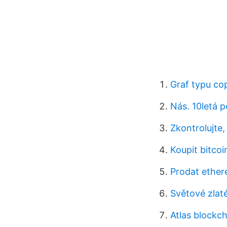
Graf typu co
Nás. 10letá 
Zkontrolujte,
Koupit bitco
Prodat ether
Světové zlat
Atlas blockch