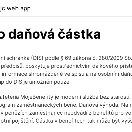
pjc.web.app
to daňová částka
í schránka (DIS) podle § 69 zákona č. 280/2009 Sb.
 předpisů, poskytuje prostřednictvím dálkového pří
é informace shromážděné ve spisu a na osobním daň
tup do DIS je umožněn pouze
feteria MojeBenefity je moderní služba bez starostí
 program zaměstnaneckých bene. Daňová výhoda. Na r
 v penězích zaměstnanec neodvádí z benefitů pro vo
votní pojištění. Částka v benefitech tak může být vyšš