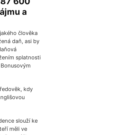
o 87 600
nájmu a
ějakého člověka
žená daň, asi by
 daňová
žením splatnosti
cz Bonusovým
středověk, kdy
Englišovou
dence slouží ke
eří měli ve