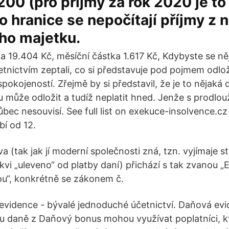
200 (pro příjmy za rok 2020 je t
to hranice se nepočítají příjmy z 
ho majetku.
tka 19.404 Kč, měsíční částka 1.617 Kč, Kdybyste se n
tnictvím zeptali, co si představuje pod pojmem odlo
spokojeností. Zřejmě by si představil, že je to nějaká
u může odložit a tudíž neplatit hned. Jenže s prodlou
ůbec nesouvisí. See full list on exekuce-insolvence.
í od 12.
a (tak jak jí moderní společnosti zná, tzn. vyjímaje 
rkvi „uleveno“ od platby daní) přichází s tak zvanou „
u“, konkrétně se zákonem č.
evidence - bývalé jednoduché účetnictví. Daňová evi
u daně z Daňový bonus mohou využívat poplatníci, kt