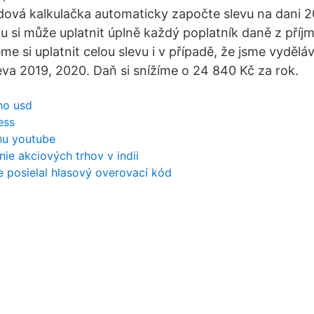
ová kalkulačka automaticky započte slevu na dani 2
u si může uplatnit úplně každý poplatník daně z příjm
e si uplatnit celou slevu i v případě, že jsme vyděláv
leva 2019, 2020. Daň si snížíme o 24 840 Kč za rok.
no usd
ess
rhu youtube
ie akciových trhov v indii
 posielal hlasový overovací kód