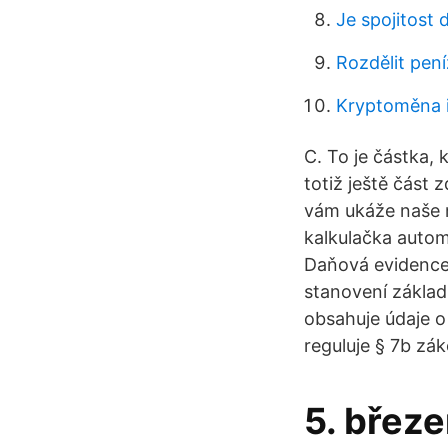
Je spojitost 
Rozdělit pení
Kryptoměna 
C. To je částka,
totiž ještě část 
vám ukáže naše 
kalkulačka autom
Daňová evidence 
stanovení základu
obsahuje údaje o
reguluje § 7b zá
5. břez