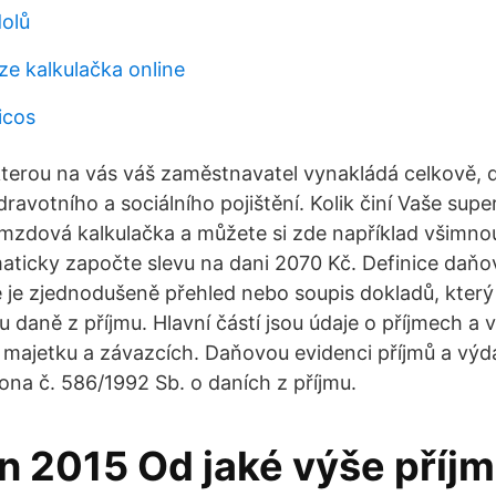
dolů
ze kalkulačka online
icos
 kterou na vás váš zaměstnavatel vynakládá celkově, 
zdravotního a sociálního pojištění. Kolik činí Vaše su
mzdová kalkulačka a můžete si zde například všimno
aticky započte slevu na dani 2070 Kč. Definice daňo
je zjednodušeně přehled nebo soupis dokladů, který 
 daně z příjmu. Hlavní částí jsou údaje o příjmech a 
 majetku a závazcích. Daňovou evidenci příjmů a výda
kona č. 586/1992 Sb. o daních z příjmu.
en 2015 Od jaké výše příj