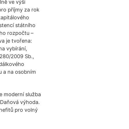
ně ve výši
ro příjmy za rok
kapitálového
stencí státního
ího rozpočtu –
va je tvořena:
na vybírání,
 280/2009 Sb.,
 dálkového
u a na osobním
je moderní služba
. Daňová výhoda.
efitů pro volný