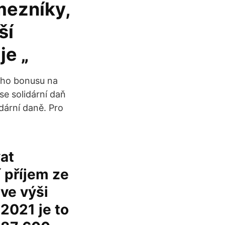
 mezníky,
ší
je „
ého bonusu na
se solidární daň
dární daně. Pro
at
 příjem ze
ve výši
2021 je to