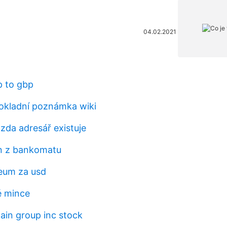
04.02.2021
p to gbp
pokladní poznámka wiki
 zda adresář existuje
in z bankomatu
eum za usd
é mince
ain group inc stock