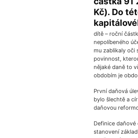
částka 91 
Kč). Do té
kapitálové
dítě – roční čás
nepolíbeného úče
mu zablikaly oči 
povinnost, ktero
nějaké daně to v
obdobím je obdob
První daňová úlev
bylo šlechtě a cí
daňovou reformo
Definice daňové 
stanovení základ