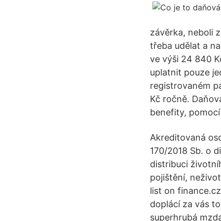
závěrka, neboli 
třeba udělat a n
ve výši 24 840 Kč
uplatnit pouze j
registrovaném pa
Kč ročně. Daňová
benefity, pomocí 
Akreditovaná os
170/2018 Sb. o di
distribuci životn
pojištění, neživot
list on finance.
doplácí za vás to
superhrubá mzda