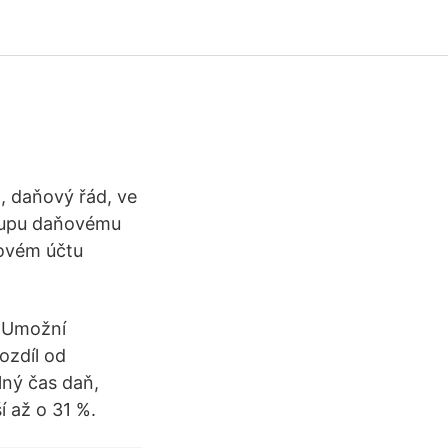
, daňový řád, ve
stupu daňovému
ovém účtu
. Umožní
ozdíl od
lný čas daň,
í až o 31 %.