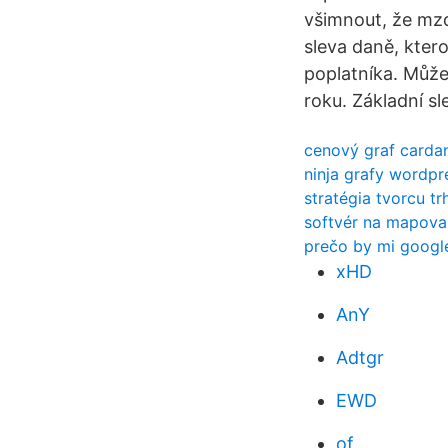
všimnout, že mzd
sleva daně, ktero
poplatníka. Můžem
roku. Základní s
cenový graf carda
ninja grafy wordpr
stratégia tvorcu t
softvér na mapovan
prečo by mi google
xHD
AnY
Adtgr
EWD
of