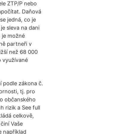
ele ZTP/P nebo
započítat. Daňová
se jedná, co je
je sleva na dani
u je možné
ě partneři v
ižší než 68 000
o využívané
 podle zákona č.
rnosti, tj. pro
ního občanského
 rizik a See full
kládá celkově,
 činí Vaše
 například